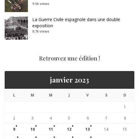
9.5k views
La Guerre Civile espagnole dans une double
exposition
8.7k views
Retrouvez une édition !
janvier 2023
L
M
M
J
V
S
D
1
2
3
4
5
6
7
8
9
10
11
12
13
14
15