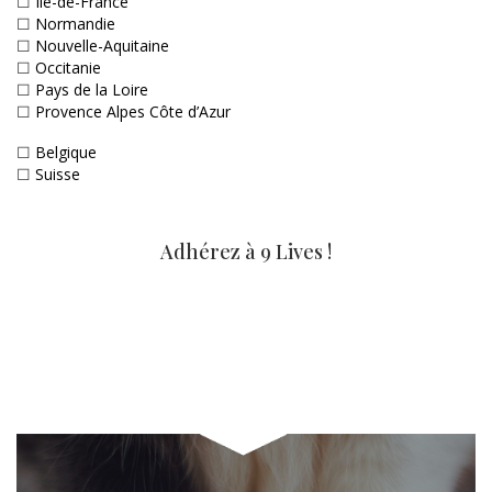
☐
Ile-de-France
☐
Normandie
☐
Nouvelle-Aquitaine
☐
Occitanie
☐
Pays de la Loire
☐
Provence Alpes Côte d’Azur
☐
Belgique
☐
Suisse
Adhérez à 9 Lives !