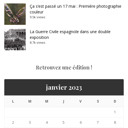
Ça s’est passé un 17 mai : Première photographie
couleur
9.5k views
La Guerre Civile espagnole dans une double
exposition
8.7k views
Retrouvez une édition !
janvier 2023
L
M
M
J
V
S
D
1
2
3
4
5
6
7
8