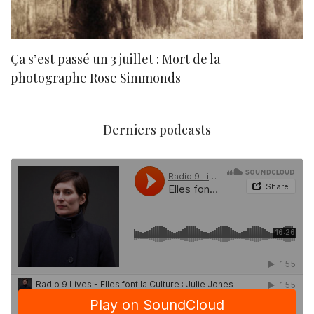
Ça s’est passé un 3 juillet : Mort de la
N
photographe Rose Simmonds
Derniers podcasts