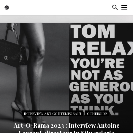
INTERVIEW ART CONTEMPORAIN
OTHERSIDE
Art-O-Rama 2023 : Interview Antoine
Laurent, directeur In Situ galerie