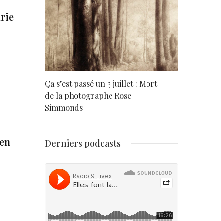
rie
rd
Ça s’est passé un 3 juillet : Mort
Né un 2 juil
de la photographe Rose
Simmonds
ien
Derniers podcasts