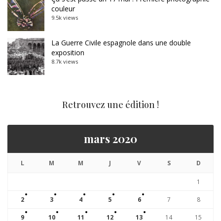
couleur
9.5k views
La Guerre Civile espagnole dans une double
exposition
8.7k views
Retrouvez une édition !
mars 2020
L
M
M
J
V
S
D
1
2
3
4
5
6
7
8
9
10
11
12
13
14
15