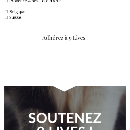
☐
Provence Alpes Côte d’Azur
☐
Belgique
☐
Suisse
Adhérez à 9 Lives !