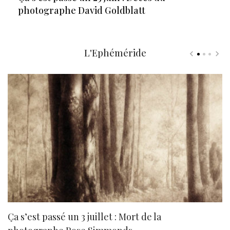
photographe David Goldblatt
L'Ephéméride
Ça s’est passé un 3 juillet : Mort de la
N