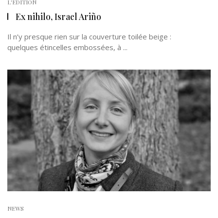
L'EDITION
Ex nihilo, Israel Ariño
Il n’y presque rien sur la couverture toilée beige :
quelques étincelles embossées, à ...
NEWS