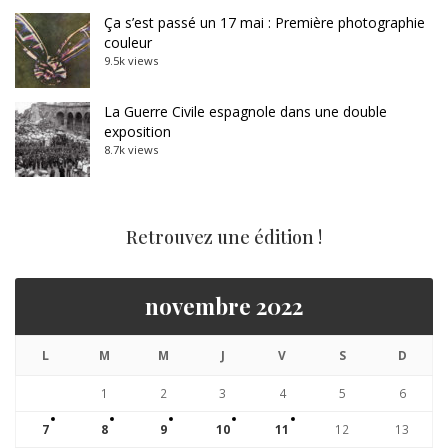
Ça s’est passé un 17 mai : Première photographie
couleur
9.5k views
La Guerre Civile espagnole dans une double
exposition
8.7k views
Retrouvez une édition !
novembre 2022
L
M
M
J
V
S
D
1
2
3
4
5
6
7
8
9
10
11
12
13