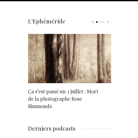
L'Ephéméride
rd
Ça s’est passé un 3 juillet : Mort
Né un 2 juil
de la photographe Rose
Simmonds
Derniers podcasts