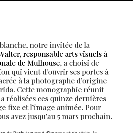
blanche, notre invitée de la
lter, responsable arts visuels à
ionale de Mulhouse
, a choisi de
ion qui vient d’ouvrir ses portes à
nsacrée à la photographe d’origine
rida. Cette monographie réunit
Né un 2 juillet : André Kertész
Né un 1er juillet : Léona
Misonne
e a réalisées ces quinze dernières
e fixe et l’image animée. Pour
vous avez jusqu’au 5 mars prochain.
 de Paris traversé d’images et de récits, la