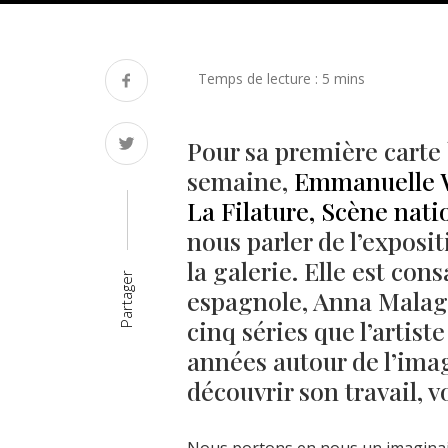
Pour sa première carte 
semaine,
Emmanuelle Wa
La Filature, Scène nat
nous parler de l’exposit
la galerie. Elle est co
Partager
espagnole, Anna Malag
cinq séries que l’artist
années autour de l’imag
découvrir son travail, 
Nous portons en nous un imaginaire