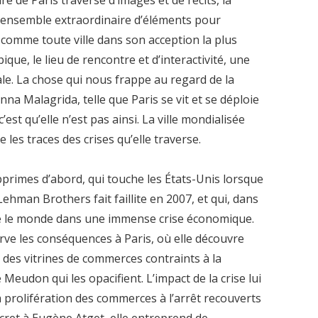
un ensemble extraordinaire d’éléments pour
t, comme toute ville dans son acception la plus
ique, le lieu de rencontre et d’interactivité, une
le. La chose qui nous frappe au regard de la
na Malagrida, telle que Paris se vit et se déploie
st qu’elle n’est pas ainsi. La ville mondialisée
es traces des crises qu’elle traverse.
bprimes d’abord, qui touche les États-Unis lorsque
ehman Brothers fait faillite en 2007, et qui, dans
ne le monde dans une immense crise économique.
ve les conséquences à Paris, où elle découvre
des vitrines de commerces contraints à la
Meudon qui les opacifient. L’impact de la crise lui
la prolifération des commerces à l’arrêt recouverts
ret à Eugène Atget, elle entreprend de