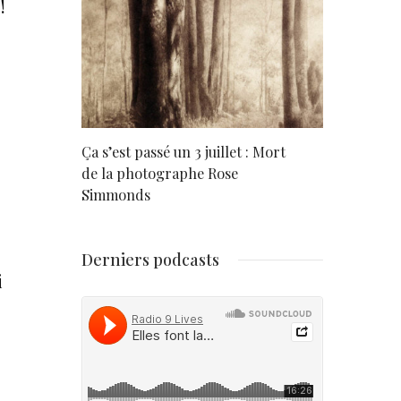
!
rd
Ça s’est passé un 3 juillet : Mort
Né un 2 juil
de la photographe Rose
Simmonds
Derniers podcasts
i