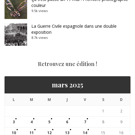
couleur
9.5k views
La Guerre Civile espagnole dans une double
exposition
8.7k views
Retrouvez une édition !
mars 2025
L
M
M
J
V
S
D
1
2
3
4
5
6
7
8
9
10
11
12
13
14
15
16