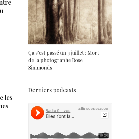
ntre
ou
rd
Ça s’est passé un 3 juillet : Mort
Né un 2 juil
de la photographe Rose
Simmonds
Derniers podcasts
e les
mes