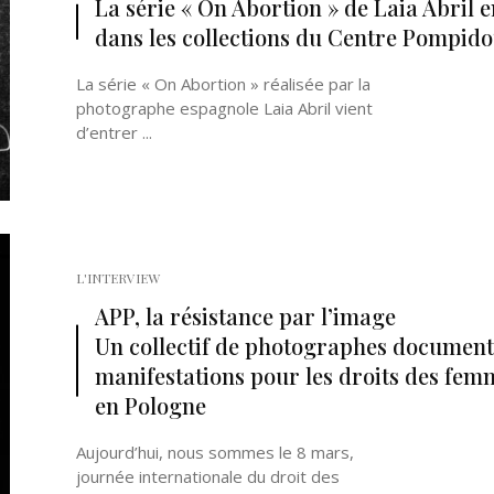
La série « On Abortion » de Laia Abril e
dans les collections du Centre Pompid
La série « On Abortion » réalisée par la
photographe espagnole Laia Abril vient
d’entrer ...
Né un 2 juillet : André Kertész
Né un 1er juillet : Léona
Misonne
L'INTERVIEW
APP, la résistance par l’image
Un collectif de photographes document
manifestations pour les droits des fem
en Pologne
Aujourd’hui, nous sommes le 8 mars,
journée internationale du droit des