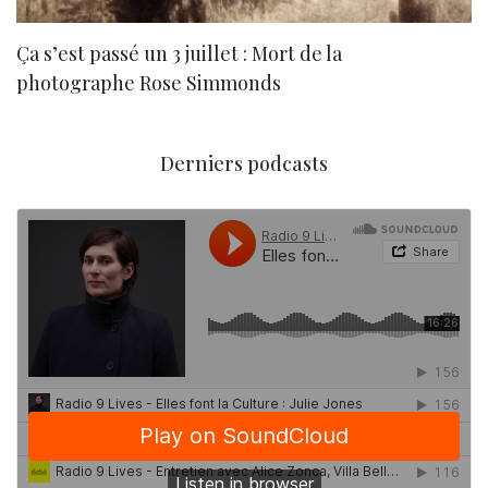
Ça s’est passé un 3 juillet : Mort de la
N
photographe Rose Simmonds
Derniers podcasts