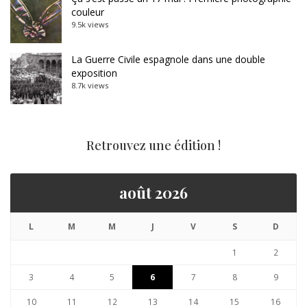
couleur
9.5k views
La Guerre Civile espagnole dans une double
exposition
8.7k views
Retrouvez une édition !
août 2026
L
M
M
J
V
S
D
1
2
3
4
5
6
7
8
9
10
11
12
13
14
15
16