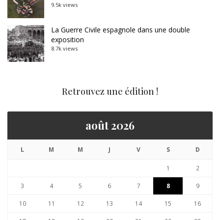
9.5k views
La Guerre Civile espagnole dans une double
exposition
8.7k views
Retrouvez une édition !
août 2026
L
M
M
J
V
S
D
1
2
3
4
5
6
7
8
9
10
11
12
13
14
15
16