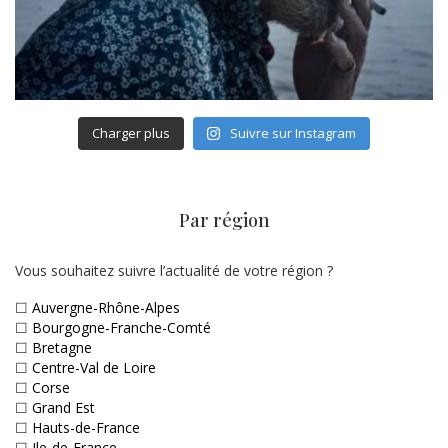
Charger plus
Suivre sur Instagram
Par région
Vous souhaitez suivre l’actualité de votre région ?
☐
Auvergne-Rhône-Alpes
☐
Bourgogne-Franche-Comté
☐
Bretagne
☐
Centre-Val de Loire
☐
Corse
☐
Grand Est
☐
Hauts-de-France
☐
Ile-de-France