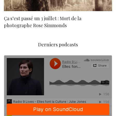
Ça s’est passé un 3 juillet : Mort de la
N
photographe Rose Simmonds
Derniers podcasts