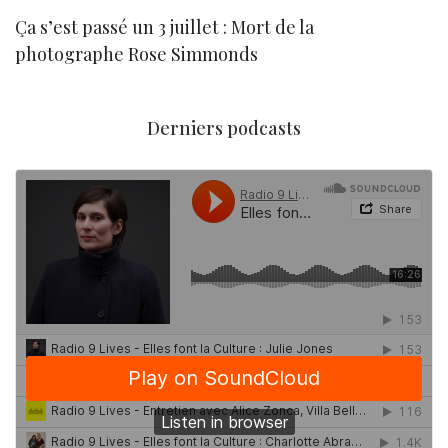
Ça s’est passé un 3 juillet : Mort de la
N
photographe Rose Simmonds
Derniers podcasts