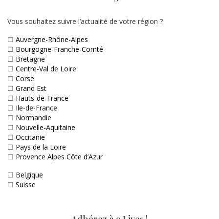
Vous souhaitez suivre l’actualité de votre région ?
☐
Auvergne-Rhône-Alpes
☐
Bourgogne-Franche-Comté
☐
Bretagne
☐
Centre-Val de Loire
☐
Corse
☐
Grand Est
☐
Hauts-de-France
☐
Ile-de-France
☐
Normandie
☐
Nouvelle-Aquitaine
☐
Occitanie
☐
Pays de la Loire
☐
Provence Alpes Côte d’Azur
☐
Belgique
☐
Suisse
Adhérez à 9 Lives !