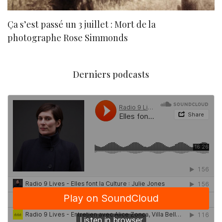
Ça s’est passé un 3 juillet : Mort de la
N
photographe Rose Simmonds
Derniers podcasts