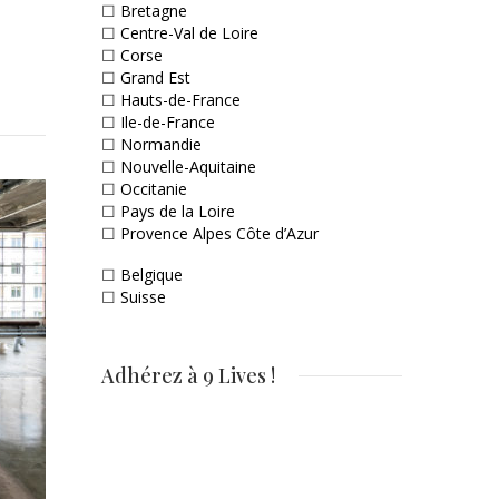
☐
Bretagne
☐
Centre-Val de Loire
☐
Corse
☐
Grand Est
☐
Hauts-de-France
☐
Ile-de-France
☐
Normandie
☐
Nouvelle-Aquitaine
☐
Occitanie
☐
Pays de la Loire
☐
Provence Alpes Côte d’Azur
☐
Belgique
☐
Suisse
Adhérez à 9 Lives !