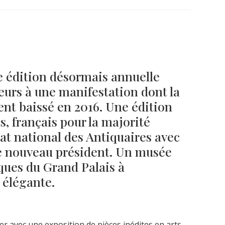
Né un 2 juillet : André Kertész
Né un 1er juillet : Léona
Misonne
e édition désormais annuelle
eurs à une manifestation dont la
ent baissé en 2016. Une édition
s, français pour la majorité
at national des Antiquaires avec
 nouveau président. Un musée
ques du Grand Palais à
 élégante.
er avec une exposition de pièces inédites en arts