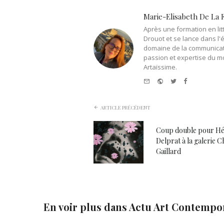
Marie-Elisabeth De La 
Après une formation en litt
Drouot et se lance dans l'
domaine de la communicati
passion et expertise du m
Artaïssime.
e-
Website
Twitter
Facebook
mail
ARTICLE PRÉCÉDENT
Coup double pour Hé
Delprat à la galerie 
Gaillard
En voir plus dans
Actu Art Contempo