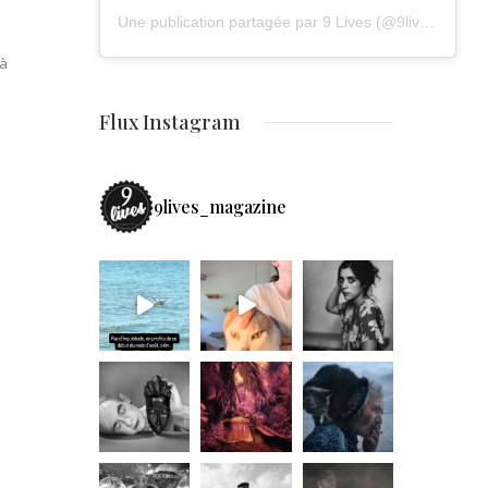
Une publication partagée par 9 Lives (@9lives_magazine)
 à
Flux Instagram
9lives_magazine