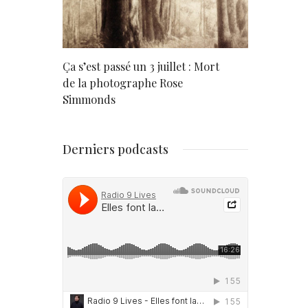
rd
Ça s’est passé un 3 juillet : Mort
Né un 2 juil
de la photographe Rose
Simmonds
Derniers podcasts