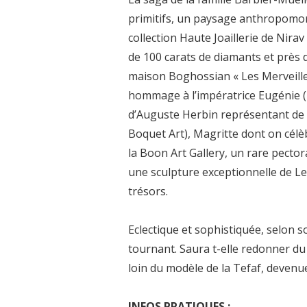
primitifs, un paysage anthropomorp
collection Haute Joaillerie de Nir
de 100 carats de diamants et près de
maison Boghossian « Les Merveille
hommage à l’impératrice Eugénie (
d’Auguste Herbin représentant de 
Boquet Art), Magritte dont on célè
la Boon Art Gallery, un rare pecto
une sculpture exceptionnelle de L
trésors.
Eclectique et sophistiquée, selon
tournant. Saura t-elle redonner d
loin du modèle de la Tefaf, devenue
INFOS PRATIQUES :