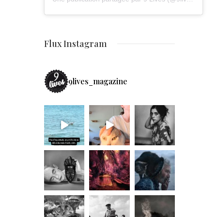
Flux Instagram
9lives_magazine