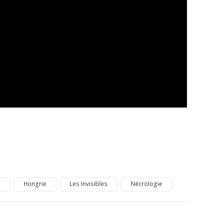
e
Hongrie
Les Invisibles
Nécrologie