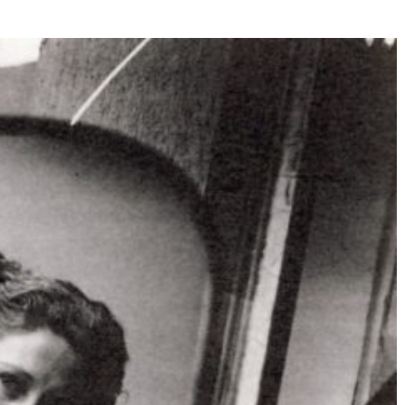
Né un 2 juillet : André Kertész
Né un 1er juillet : Léona
Misonne