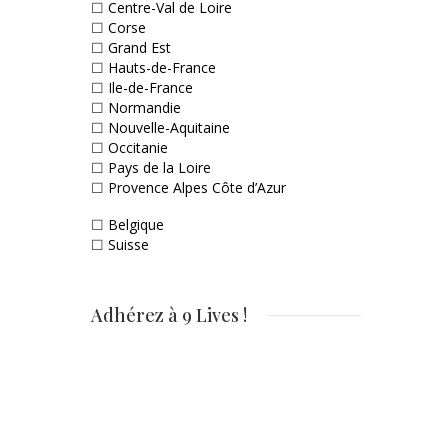
☐
Centre-Val de Loire
☐
Corse
☐
Grand Est
☐
Hauts-de-France
☐
Ile-de-France
☐
Normandie
☐
Nouvelle-Aquitaine
☐
Occitanie
☐
Pays de la Loire
☐
Provence Alpes Côte d’Azur
☐
Belgique
☐
Suisse
Adhérez à 9 Lives !