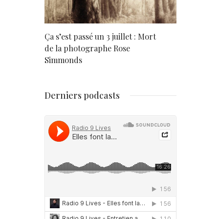
rd
Ça s’est passé un 3 juillet : Mort
Né un 2 juil
de la photographe Rose
Simmonds
Derniers podcasts