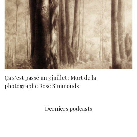
Ça s’est passé un 3 juillet : Mort de la
N
photographe Rose Simmonds
Derniers podcasts