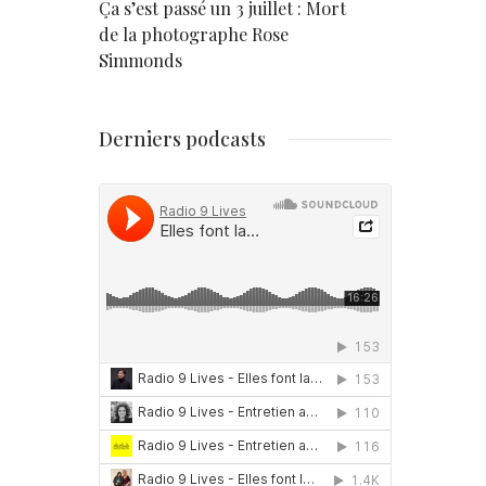
rd
Ça s’est passé un 3 juillet : Mort
Né un 2 juil
de la photographe Rose
Simmonds
Derniers podcasts