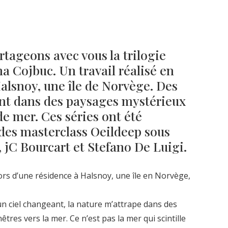
Né un 2 juillet : André Kertész
Né un 1er juillet : Léona
Misonne
tageons avec vous la trilogie
 Cojbuc. Un travail réalisé en
Halsnoy, une île de Norvège. Des
nt dans des paysages mystérieux
de mer. Ces séries ont été
 des masterclass Oeildeep sous
, jC Bourcart et Stefano De Luigi.
ors d’une résidence à Halsnoy, une île en Norvège,
n ciel changeant, la nature m’attrape dans des
tres vers la mer. Ce n’est pas la mer qui scintille