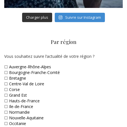
Charger plus
Suivre sur Instagram
Par région
Vous souhaitez suivre l’actualité de votre région ?
☐
Auvergne-Rhône-Alpes
☐
Bourgogne-Franche-Comté
☐
Bretagne
☐
Centre-Val de Loire
☐
Corse
☐
Grand Est
☐
Hauts-de-France
☐
Ile-de-France
☐
Normandie
☐
Nouvelle-Aquitaine
☐
Occitanie