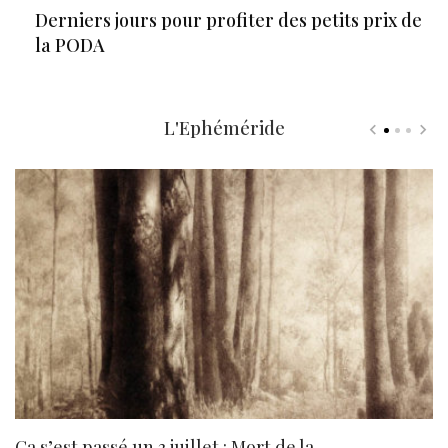
Derniers jours pour profiter des petits prix de
la PODA
L'Ephéméride
Ça s’est passé un 3 juillet : Mort de la
N