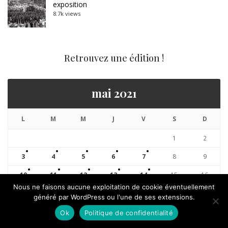
exposition
8.7k views
Retrouvez une édition !
mai 2021
L
M
M
J
V
S
D
1
2
3
4
5
6
7
8
9
10
11
12
13
14
15
16
Nous ne faisons aucune exploitation de cookie éventuellement
17
18
19
20
21
22
23
généré par WordPress ou l'une de ses extensions.
24
25
26
27
28
29
30
Ok
Politique de confidentialité