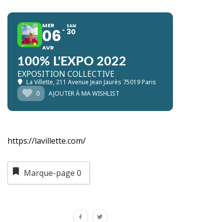
MER
SAM
06
30
AVR
100% L'EXPO 2022
EXPOSITION COLLECTIVE
La Villette
, 211 Avenue Jean Jaurès 75019 Paris
0
AJOUTER À MA WISHLIST
https://lavillette.com/
Marque-page
0