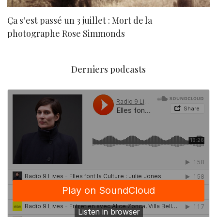
Ça s’est passé un 3 juillet : Mort de la
N
photographe Rose Simmonds
Derniers podcasts