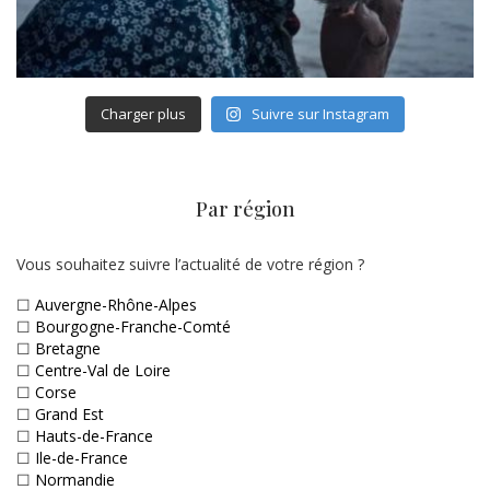
Charger plus
Suivre sur Instagram
Par région
Vous souhaitez suivre l’actualité de votre région ?
☐
Auvergne-Rhône-Alpes
☐
Bourgogne-Franche-Comté
☐
Bretagne
☐
Centre-Val de Loire
☐
Corse
☐
Grand Est
☐
Hauts-de-France
☐
Ile-de-France
☐
Normandie