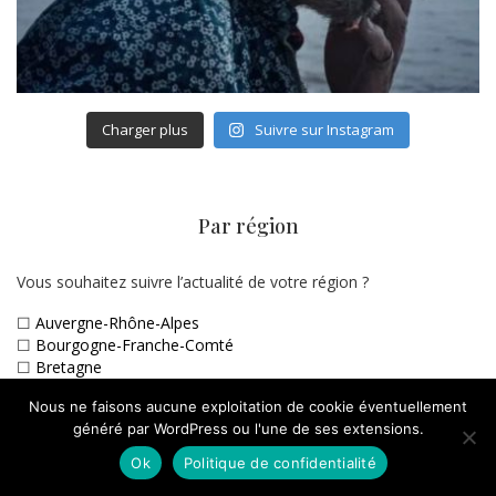
Charger plus
Suivre sur Instagram
Par région
Vous souhaitez suivre l’actualité de votre région ?
☐
Auvergne-Rhône-Alpes
☐
Bourgogne-Franche-Comté
☐
Bretagne
☐
Centre-Val de Loire
Nous ne faisons aucune exploitation de cookie éventuellement
☐
Corse
généré par WordPress ou l'une de ses extensions.
☐
Grand Est
☐
Hauts-de-France
Ok
Politique de confidentialité
☐
Ile-de-France