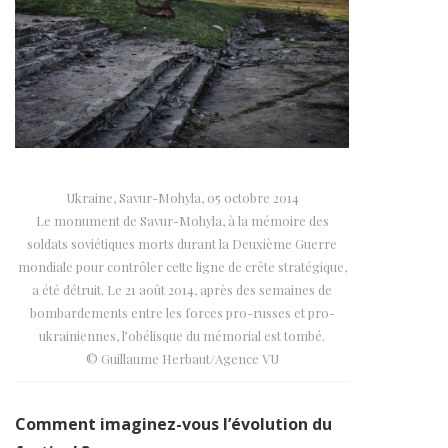
Ukraine, Savur-Mohyla, 05 octobre 2014
Le monument de Savur-Mohyla, à la mémoire des
soldats soviétiques morts durant la Deuxième Guerre
mondiale pour contrôler cette ligne de crête stratégique,
a été détruit. Le 21 août 2014, après des semaines de
bombardements entre les forces pro-russes et pro-
ukrainiennes, l’obélisque du mémorial est tombé.
© Guillaume Herbaut/Agence VU
Comment imaginez-vous l’évolution du