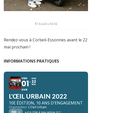
© Sandra Mehl
Rendez-vous à Corbeil-Essonnes avant le 22
mai prochain !
INFORMATIONS PRATIQUES
VEN
DIM
01
22
MAI
AVR
L'ŒIL URBAIN 2022
10E ÉDITION, 10 ANS D'ENGAGEMENT
Organisateur
L'Oeil Urbain
0
AJOUTER À MA WISHLIST