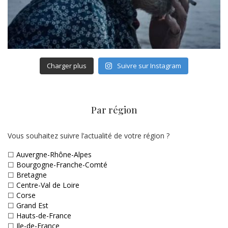
Charger plus
Suivre sur Instagram
Par région
Vous souhaitez suivre l’actualité de votre région ?
☐
Auvergne-Rhône-Alpes
☐
Bourgogne-Franche-Comté
☐
Bretagne
☐
Centre-Val de Loire
☐
Corse
☐
Grand Est
☐
Hauts-de-France
☐
Ile-de-France