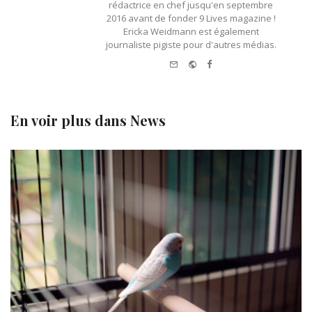
rédactrice en chef jusqu'en septembre
2016 avant de fonder 9 Lives magazine !
Ericka Weidmann est également
journaliste pigiste pour d'autres médias.
e-
Website
Facebook
mail
En voir plus dans
News