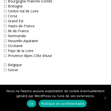
☐
Bourgogne-Franche-Comté
☐
Bretagne
☐
Centre-Val de Loire
☐
Corse
☐
Grand Est
☐
Hauts-de-France
☐
Ile-de-France
☐
Normandie
☐
Nouvelle-Aquitaine
☐
Occitanie
☐
Pays de la Loire
☐
Provence Alpes Côte d’Azur
☐
Belgique
☐
Suisse
Adhérez à 9 Lives !
Nous ne faisons aucune exploitation de cookie éventuellement
généré par WordPress ou l'une de ses extensions.
Ok
Politique de confidentialité