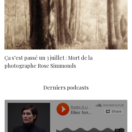
Ça s’est passé un 3 juillet : Mort de la
N
photographe Rose Simmonds
Derniers podcasts