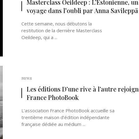
Masterclass Oeildeep : L’Estonienne, un
voyage dans l’oubli par Anna Savileppä
Cette semaine, nous débutons la
restitution de la dernière Masterclass
Oeildeep, qui a ...
Né un 2 juillet : André Kertész
Né un 1er juillet : Léona
Misonne
NEWS
Les éditions D’une rive à l’autre rejoig
France PhotoBook
L’association France PhotoBook accueille sa
trentième maison d’édition indépendante
française dédiée au médium ...