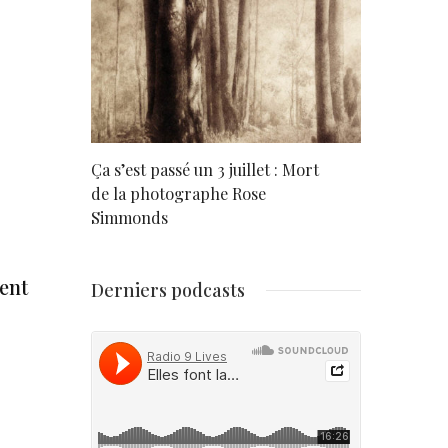
rd
Ça s’est passé un 3 juillet : Mort
Né un 2 juil
de la photographe Rose
Simmonds
nent
Derniers podcasts