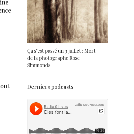
ine
cence
rd
Ça s’est passé un 3 juillet : Mort
Né un 2 juil
de la photographe Rose
Simmonds
bout
Derniers podcasts