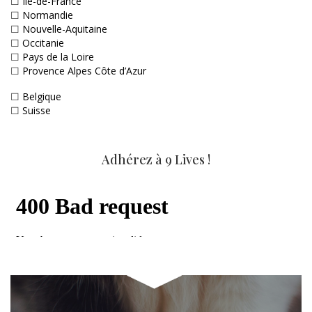
☐
Ile-de-France
☐
Normandie
☐
Nouvelle-Aquitaine
☐
Occitanie
☐
Pays de la Loire
☐
Provence Alpes Côte d’Azur
☐
Belgique
☐
Suisse
Adhérez à 9 Lives !