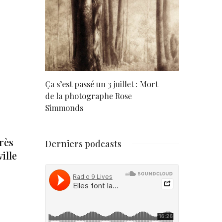
rd
Ça s’est passé un 3 juillet : Mort
Né un 2 juil
de la photographe Rose
Simmonds
près
Derniers podcasts
ille