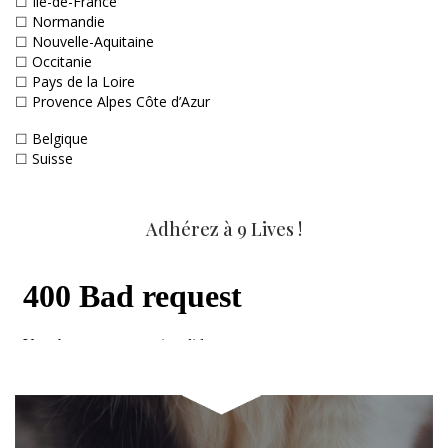
☐
Ile-de-France
☐
Normandie
☐
Nouvelle-Aquitaine
☐
Occitanie
☐
Pays de la Loire
☐
Provence Alpes Côte d’Azur
☐
Belgique
☐
Suisse
Adhérez à 9 Lives !