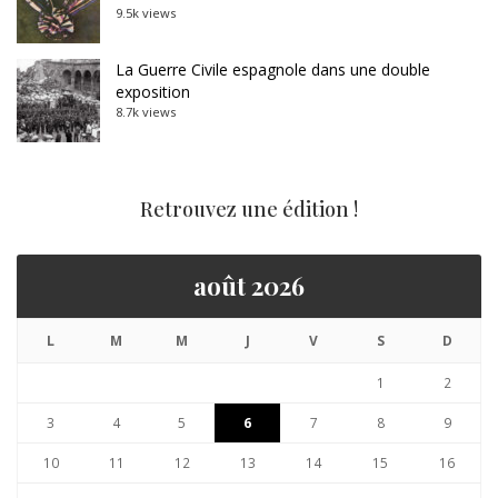
9.5k views
La Guerre Civile espagnole dans une double
exposition
8.7k views
Retrouvez une édition !
août 2026
L
M
M
J
V
S
D
1
2
3
4
5
6
7
8
9
10
11
12
13
14
15
16