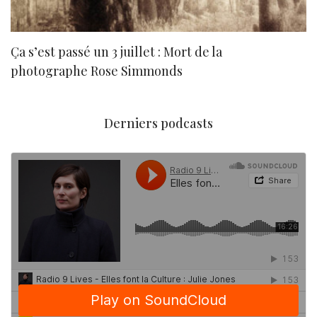
Ça s’est passé un 3 juillet : Mort de la
N
photographe Rose Simmonds
Derniers podcasts