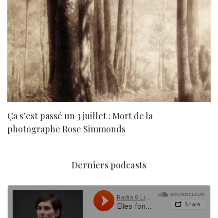
Ça s’est passé un 3 juillet : Mort de la
N
photographe Rose Simmonds
Derniers podcasts