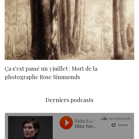
Ça s’est passé un 3 juillet : Mort de la
N
photographe Rose Simmonds
Derniers podcasts