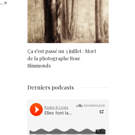
… »
rd
Ça s’est passé un 3 juillet : Mort
Né un 2 juil
de la photographe Rose
Simmonds
Derniers podcasts