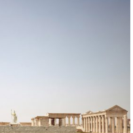
Né un 2 juillet : André Kertész
Né un 1er juillet : Léona
Misonne