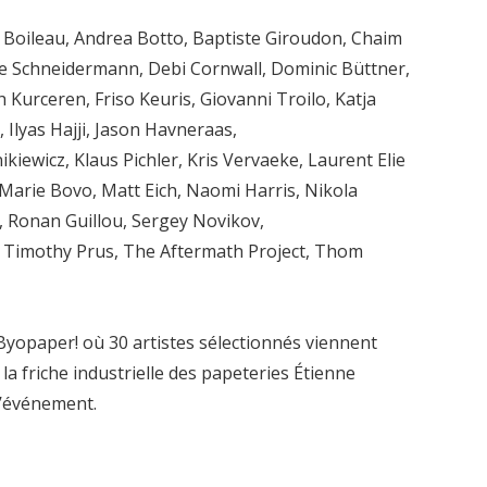
ïs Boileau, Andrea Botto, Baptiste Giroudon, Chaim
e Schneidermann, Debi Cornwall, Dominic Büttner,
h Kurceren, Friso Keuris, Giovanni Troilo, Katja
, Ilyas Hajji, Jason Havneraas,
kiewicz, Klaus Pichler, Kris Vervaeke, Laurent Elie
Marie Bovo, Matt Eich, Naomi Harris, Nikola
 Ronan Guillou, Sergey Novikov,
on, Timothy Prus, The Aftermath Project, Thom
 Byopaper! où 30 artistes sélectionnés viennent
 la friche industrielle des papeteries Étienne
l’événement.