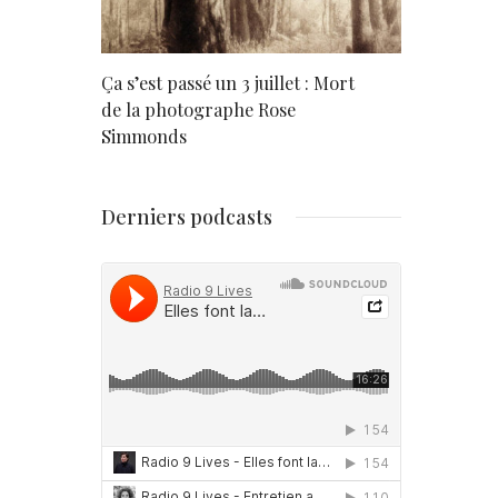
rd
Ça s’est passé un 3 juillet : Mort
Né un 2 juil
de la photographe Rose
Simmonds
Derniers podcasts