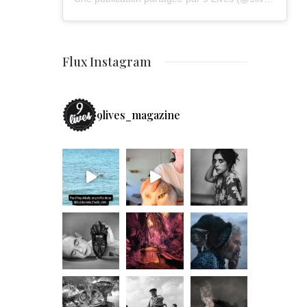
Flux Instagram
9lives_magazine