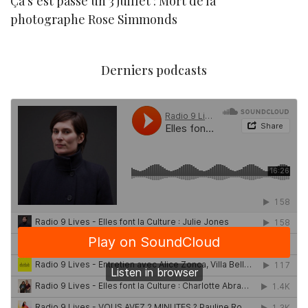
Ça s’est passé un 3 juillet : Mort de la
N
photographe Rose Simmonds
Derniers podcasts