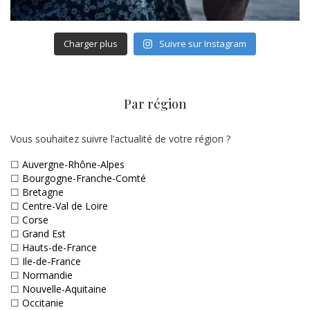
Charger plus
Suivre sur Instagram
Par région
Vous souhaitez suivre l’actualité de votre région ?
☐
Auvergne-Rhône-Alpes
☐
Bourgogne-Franche-Comté
☐
Bretagne
☐
Centre-Val de Loire
☐
Corse
☐
Grand Est
☐
Hauts-de-France
☐
Ile-de-France
☐
Normandie
☐
Nouvelle-Aquitaine
☐
Occitanie