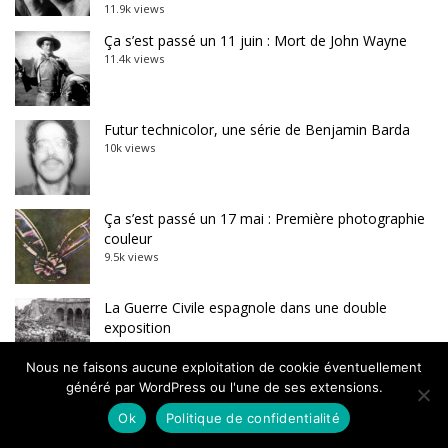
11.9k views
Ça s’est passé un 11 juin : Mort de John Wayne
11.4k views
Futur technicolor, une série de Benjamin Barda
10k views
Ça s’est passé un 17 mai : Première photographie
couleur
9.5k views
La Guerre Civile espagnole dans une double
exposition
8.7k views
Nous ne faisons aucune exploitation de cookie éventuellement
généré par WordPress ou l'une de ses extensions.
Ok
Politique de confidentialité
Retrouvez une édition !