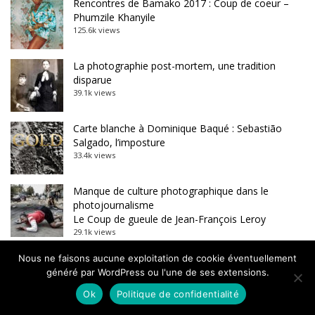
Rencontres de Bamako 2017 : Coup de coeur –
Phumzile Khanyile
125.6k views
La photographie post-mortem, une tradition
disparue
39.1k views
Carte blanche à Dominique Baqué : Sebastião
Salgado, l’imposture
33.4k views
Manque de culture photographique dans le
photojournalisme
Le Coup de gueule de Jean-François Leroy
29.1k views
Ça s’est passé un 4 juillet, mort de Marie Curie
Nous ne faisons aucune exploitation de cookie éventuellement
13.6k views
généré par WordPress ou l'une de ses extensions.
Ok
Politique de confidentialité