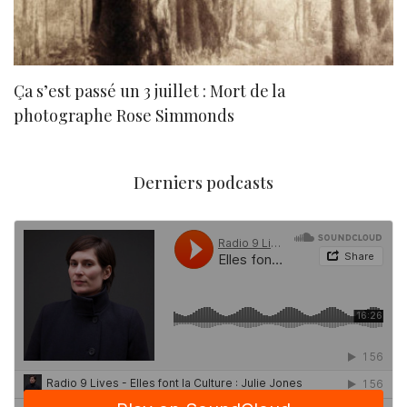
Ça s’est passé un 3 juillet : Mort de la
N
photographe Rose Simmonds
Derniers podcasts