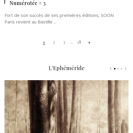
Numérotée # 3
Fort de son succès de ses premières éditions, SOON
Paris revient au Bastille ...
Posts
1
2
3
...
18
navigation
L'Ephéméride