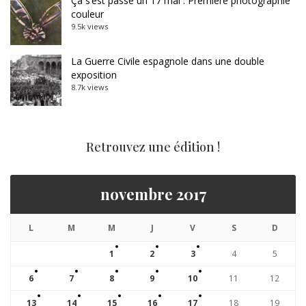
Ça s’est passé un 17 mai : Première photographie
couleur
9.5k views
La Guerre Civile espagnole dans une double
exposition
8.7k views
Retrouvez une édition !
novembre 2017
L
M
M
J
V
S
D
1
2
3
4
5
6
7
8
9
10
11
12
13
14
15
16
17
18
19