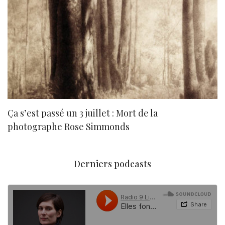
Ça s’est passé un 3 juillet : Mort de la
N
photographe Rose Simmonds
Derniers podcasts