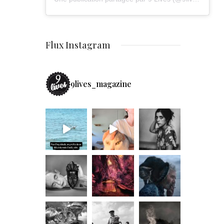
Flux Instagram
9lives_magazine