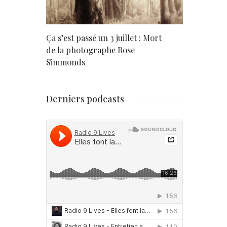
rd
Ça s’est passé un 3 juillet : Mort
Né un 2 juil
de la photographe Rose
Simmonds
Derniers podcasts