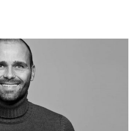
Né un 2 juillet : André Kertész
Né un 1er juillet : Léona
Misonne