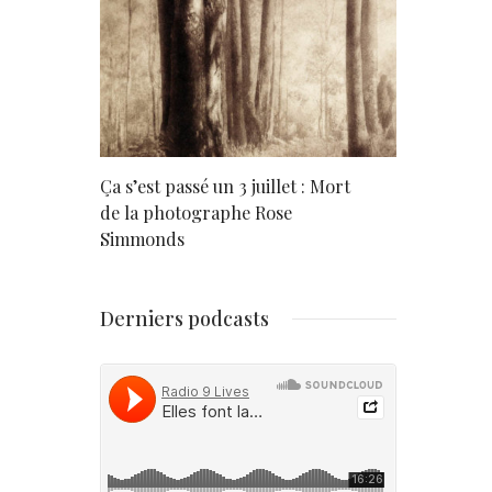
rd
Ça s’est passé un 3 juillet : Mort
Né un 2 juil
de la photographe Rose
Simmonds
Derniers podcasts