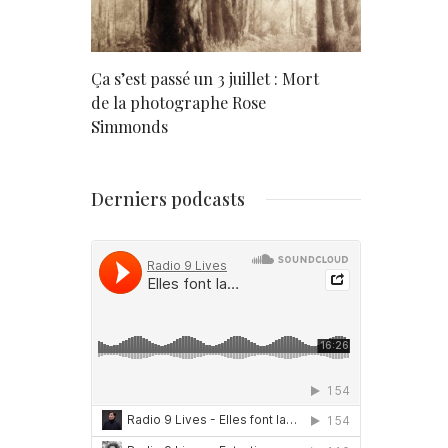
rd
Ça s’est passé un 3 juillet : Mort
Né un 2 juil
de la photographe Rose
Simmonds
Derniers podcasts