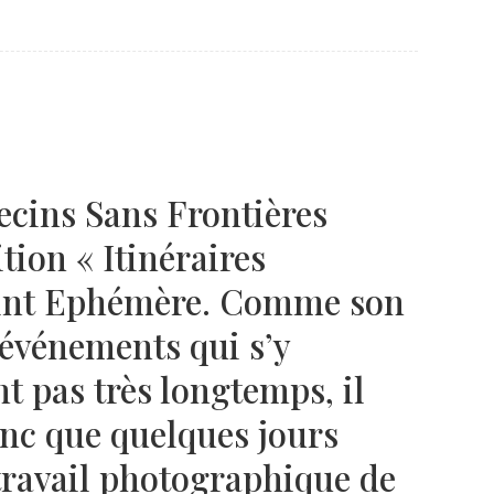
Né un 2 juillet : André Kertész
Né un 1er juillet : Léona
Misonne
ecins Sans Frontières
tion « Itinéraires
oint Ephémère. Comme son
 événements qui s’y
t pas très longtemps, il
onc que quelques jours
travail photographique de