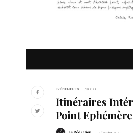
EVÉNEMENTS
PHOTO
Itinéraires Inté
Point Ephémère
La Rédaction
12 Janvier 2017