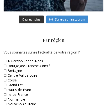
Charger plus
Suivre sur Instagram
Par région
Vous souhaitez suivre l’actualité de votre région ?
☐
Auvergne-Rhône-Alpes
☐
Bourgogne-Franche-Comté
☐
Bretagne
☐
Centre-Val de Loire
☐
Corse
☐
Grand Est
☐
Hauts-de-France
☐
Ile-de-France
☐
Normandie
☐
Nouvelle-Aquitaine