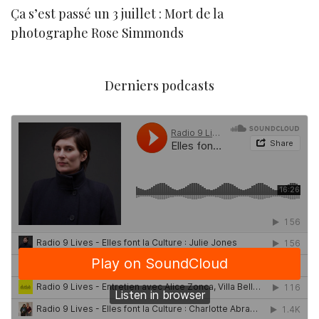
Ça s’est passé un 3 juillet : Mort de la
N
photographe Rose Simmonds
Derniers podcasts