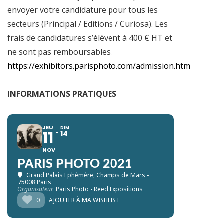
envoyer votre candidature pour tous les
secteurs (Principal / Editions / Curiosa). Les
frais de candidatures s’élèvent à 400 € HT et
ne sont pas remboursables.
https://exhibitors.parisphoto.com/admission.htm
INFORMATIONS PRATIQUES
JEU
DIM
11
14
NOV
PARIS PHOTO 2021
Grand Palais Ephémère
, Champs de Mars -
75008 Paris
Organisateur
Paris Photo - Reed Expositions
0
AJOUTER À MA WISHLIST