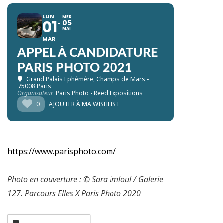
LUN
MER
01
05
MAI
MAR
APPEL À CANDIDATURE
PARIS PHOTO 2021
Grand Palais Ephémère
, Champs de Mars -
75008 Paris
Organisateur
Paris Photo - Reed Expositions
0
AJOUTER À MA WISHLIST
https://www.parisphoto.com/
Photo en couverture : © Sara Imloul / Galerie
127. Parcours Elles X Paris Photo 2020