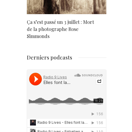
rd
Ça s’est passé un 3 juillet : Mort
Né un 2 juil
de la photographe Rose
Simmonds
Derniers podcasts