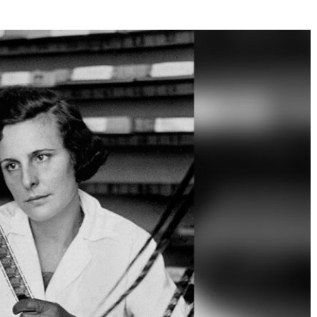
Né un 2 juillet : André Kertész
Né un 1er juillet : Léona
Misonne