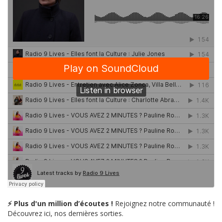
⚡ Plus d'un million d’écoutes !
Rejoignez notre communauté !
Découvrez ici, nos dernières sorties.