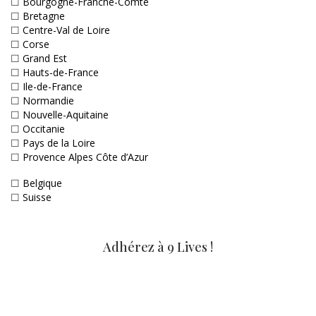
☐
Bourgogne-Franche-Comté
☐
Bretagne
☐
Centre-Val de Loire
☐
Corse
☐
Grand Est
☐
Hauts-de-France
☐
Ile-de-France
☐
Normandie
☐
Nouvelle-Aquitaine
☐
Occitanie
☐
Pays de la Loire
☐
Provence Alpes Côte d’Azur
☐
Belgique
☐
Suisse
Adhérez à 9 Lives !