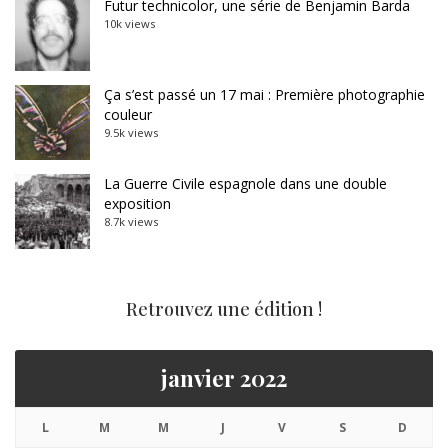
Futur technicolor, une série de Benjamin Barda
10k views
Ça s’est passé un 17 mai : Première photographie
couleur
9.5k views
La Guerre Civile espagnole dans une double
exposition
8.7k views
Retrouvez une édition !
janvier 2022
L
M
M
J
V
S
D