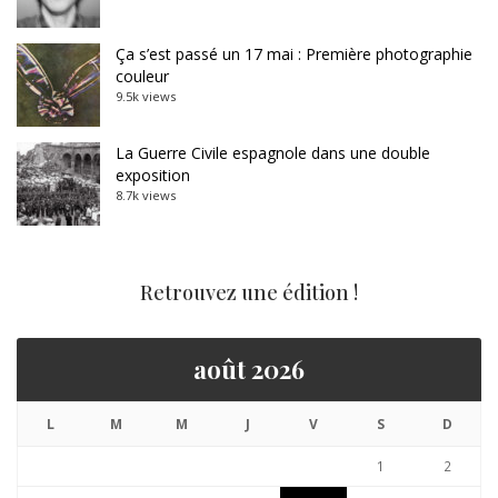
Ça s’est passé un 17 mai : Première photographie
couleur
9.5k views
La Guerre Civile espagnole dans une double
exposition
8.7k views
Retrouvez une édition !
août 2026
L
M
M
J
V
S
D
1
2