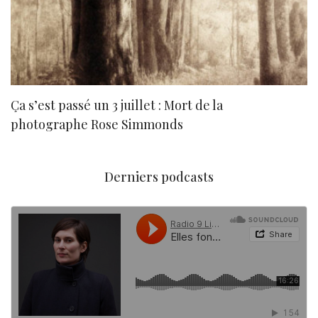
Ça s’est passé un 3 juillet : Mort de la
N
photographe Rose Simmonds
Derniers podcasts