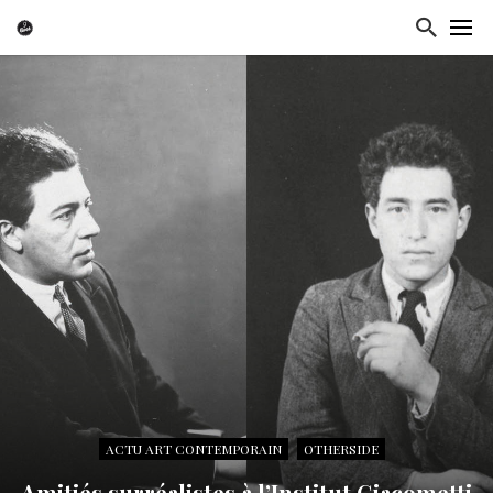
ACTU ART CONTEMPORAIN
OTHERSIDE
Amitiés surréalistes à l’Institut Giacometti