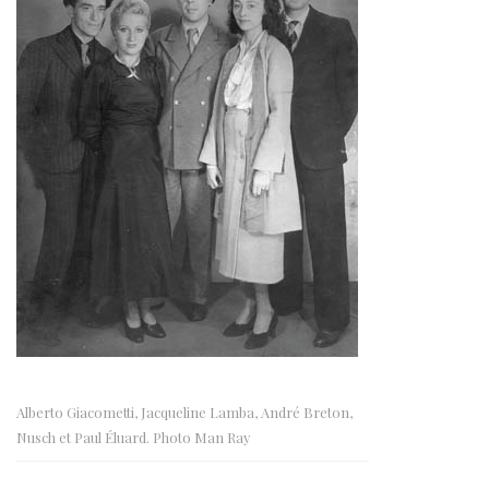
Alberto Giacometti, Jacqueline Lamba, André Breton,
Nusch et Paul Éluard. Photo Man Ray