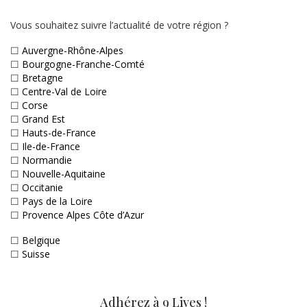
Vous souhaitez suivre l’actualité de votre région ?
☐
Auvergne-Rhône-Alpes
☐
Bourgogne-Franche-Comté
☐
Bretagne
☐
Centre-Val de Loire
☐
Corse
☐
Grand Est
☐
Hauts-de-France
☐
Ile-de-France
☐
Normandie
☐
Nouvelle-Aquitaine
☐
Occitanie
☐
Pays de la Loire
☐
Provence Alpes Côte d’Azur
☐
Belgique
☐
Suisse
Adhérez à 9 Lives !